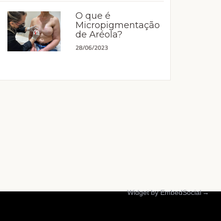
O que é
Micropigmentação
de Aréola?
28/06/2023
Widget by EmbedSocial
→