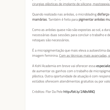
cirurgias plásticas de implante de silicone, mastopex
Quando realizado nas aréolas, o microblading
disfarça 
mamárias
. Também é feito para
pigmentar aréolas mui
Como as aréolas quase não são expostas ao sol, a dur
necessárias duas sessões para concluir o trabalho e de
retoques são necessários.
É a micropigmentação que mais eleva a autoestima d
imagem feminina.
Com as técnicas mais avançadas, o 
A Kohl Academia em breve vai oferecer essa
especiali
de aumentar os ganhos com o trabalho de micropigment
plástica. Outra oportunidade de atuação é com respons
estúdios oferecem atendimentos gratuitos ou por val
Créditos: Flor Da Pele
http://bit.ly/2A8sNNQ