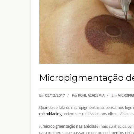
Micropigmentação de
Em
05/12/2017
/
Por
KOHL ACADEMIA
/
Em
MICROPI
Quando se fala de micropigmentação, pensamos logo
microblading
podem ser realizados nos olhos, lábios e 
A
micropigmentação nas aréolas
é mais conhecida co
para mulheres que passaram por procedimentos cirú