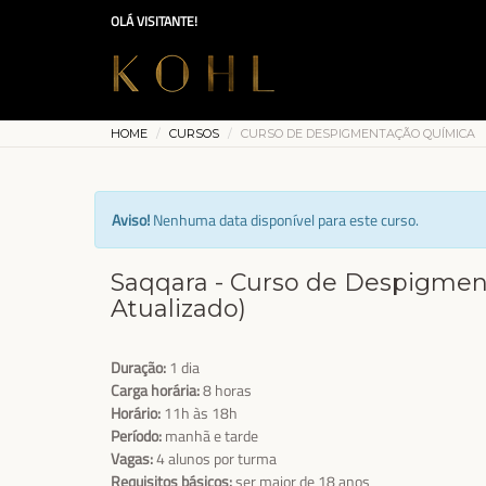
OLÁ VISITANTE!
HOME
CURSOS
CURSO DE DESPIGMENTAÇÃO QUÍMICA
Aviso!
Nenhuma data disponível para este curso.
Saqqara - Curso de Despigme
Atualizado)
Duração:
1 dia
Carga horária:
8 horas
Horário:
11h às 18h
Período:
manhã e tarde
Vagas:
4 alunos por turma
Requisitos básicos:
ser maior de 18 anos