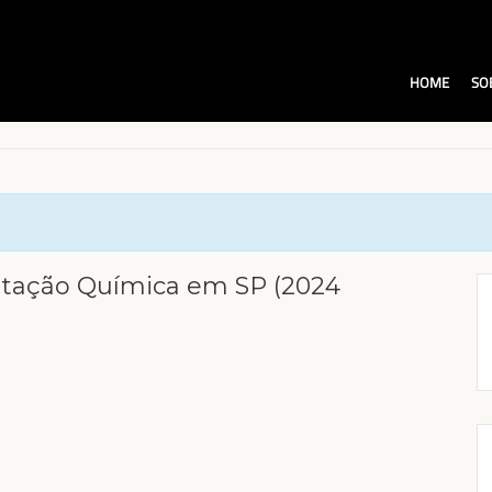
HOME
SO
ntação Química em SP (2024