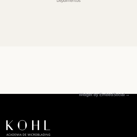
Depoimentos
Widget by EmbedSocial
→