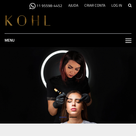
AJUDA
CRIAR CONTA
LOG IN
11 95598-4452
MENU