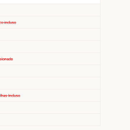
co incluso
isionado
lhas Incluso