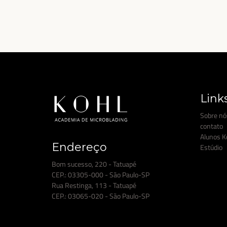
Link
Sobre nó
contato
Alunos K
Endereço
Estúdio
Bom sucesso, 220 - Tatuapé
CEP.: 03305-000 - São Paulo-SP
Rua Restinga, 113 - Tatuapé
CEP.: 03065-020 - São Paulo-SP