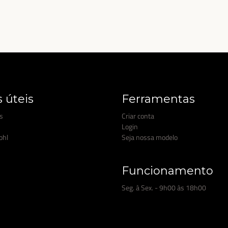
s úteis
Ferramentas
s
Criar conta
Login
ohl
Seja nossa modelo
Funcionamento
Seg. à Sex. - 9h00 às 18h00