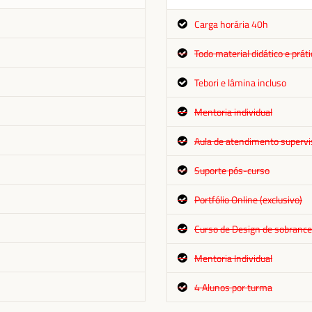
Carga horária 40h
Todo material didático e práti
Tebori e lâmina incluso
Mentoria individual
Aula de atendimento superv
Suporte pós-curso
Portfólio Online (exclusivo)
Curso de Design de sobrance
Mentoria Individual
4 Alunos por turma