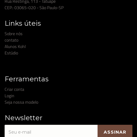
Rua Restinga, 113 - Tatuapé
CEP.: 03065-020 - São Paulo-SP
Links úteis
Sobre nós
contato
Alunos Kohl
Estúdio
Ferramentas
Criar conta
Login
Seja nossa modelo
Newsletter