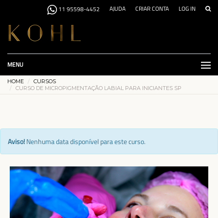
AJUDA
CRIAR CONTA
LOG IN
11 95598-4452
MENU
HOME
CURSOS
CURSO DE MICROPIGMENTAÇÃO LABIAL PARA INICIANTES SP
Aviso!
Nenhuma data disponível para este curso.