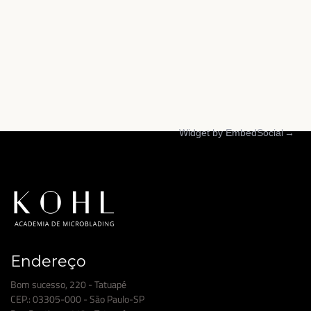
Widget by EmbedSocial
→
Endereço
Bom sucesso, 220 - Tatuapé
CEP.: 03305-000 - São Paulo-SP