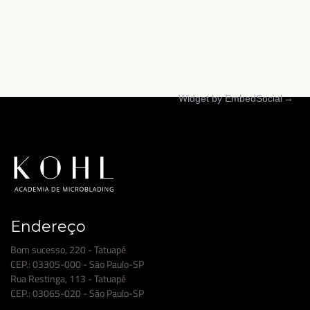
Widget by EmbedSocial
→
Endereço
Bom sucesso, 220 - Tatuapé
CEP.: 03305-000 - São Paulo-SP
Rua Restinga, 113 - Tatuapé
CEP.: 03065-020 - São Paulo-SP