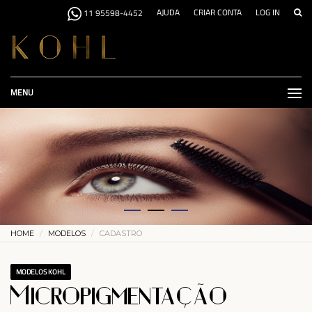
AJUDA
CRIAR CONTA
LOG IN
11 95598-4452
MENU
HOME
MODELOS
CADASTRO
MODELOS KOHL
Micropigmentação