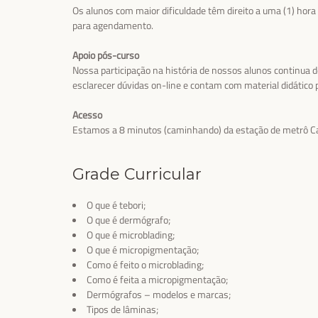
Os alunos com maior dificuldade têm direito a uma (1) hor
para agendamento.
Apoio pós-curso
Nossa participação na história de nossos alunos continua 
esclarecer dúvidas on-line e contam com material didático
Acesso
Estamos a 8 minutos (caminhando) da estação de metrô Car
Grade Curricular
O que é tebori;
O que é dermógrafo;
O que é microblading;
O que é micropigmentação;
Como é feito o microblading;
Como é feita a micropigmentação;
Dermógrafos – modelos e marcas;
Tipos de lâminas;