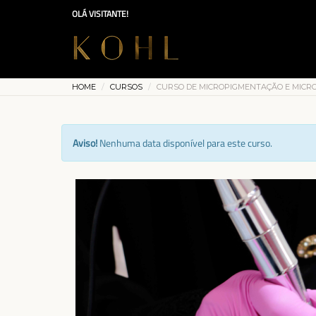
OLÁ VISITANTE!
HOME
CURSOS
CURSO DE MICROPIGMENTAÇÃO E MICR
Aviso!
Nenhuma data disponível para este curso.