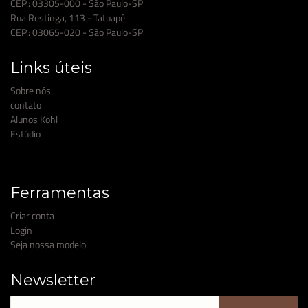
CEP.: 03305-000 - São Paulo-SP
Rua Restinga, 113 - Tatuapé
CEP.: 03065-020 - São Paulo-SP
Links úteis
Sobre nós
contato
Alunos Kohl
Estúdio
Ferramentas
Criar conta
Login
Seja nossa modelo
Newsletter