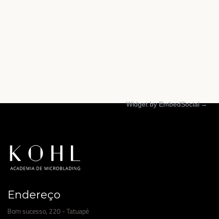
Widget by EmbedSocial
→
Endereço
Bom sucesso, 220 - Tatuapé