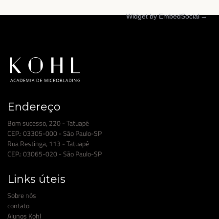
Widget by EmbedSocial
→
Endereço
Bom sucesso, 220 - Tatuapé
CEP.: 03305-000 - São Paulo-SP
Rua Restinga, 113 - Tatuapé
CEP.: 03065-020 - São Paulo-SP
Links úteis
Sobre nós
contato
Alunos Kohl