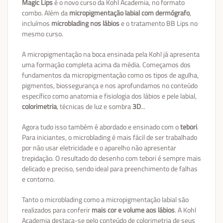
Magic Lips
é o novo curso da Kohl Academia, no formato
combo. Além da
micropigmentação labial com dermógrafo
,
incluímos
microblading nos lábios
e o tratamento BB Lips no
mesmo curso.
A micropigmentação na boca ensinada pela Kohl já apresenta
uma formação completa acima da média. Começamos dos
fundamentos da micropigmentação como os tipos de agulha,
pigmentos, biossegurança e nos aprofundamos no conteúdo
específico como anatomia e fisiologia dos lábios e pele labial,
colorimetria
, técnicas de luz e sombra
3D
...
Agora tudo isso também é abordado e ensinado com o
tebori
.
Para iniciantes, o microblading é mais fácil de ser trabalhado
por não usar eletricidade e o aparelho não apresentar
trepidação. O resultado do desenho com tebori é sempre mais
delicado e preciso, sendo ideal para preenchimento de falhas
e contorno.
Tanto o microblading como a micropigmentação labial são
realizados para conferir
mais cor e volume aos lábios
. A Kohl
Academia destaca-se pelo conteúdo de colorimetria de seus