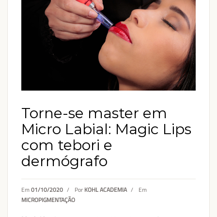
Torne-se master em
Micro Labial: Magic Lips
com tebori e
dermógrafo
Em
01/10/2020
/
Por
KOHL ACADEMIA
/
Em
MICROPIGMENTAÇÃO