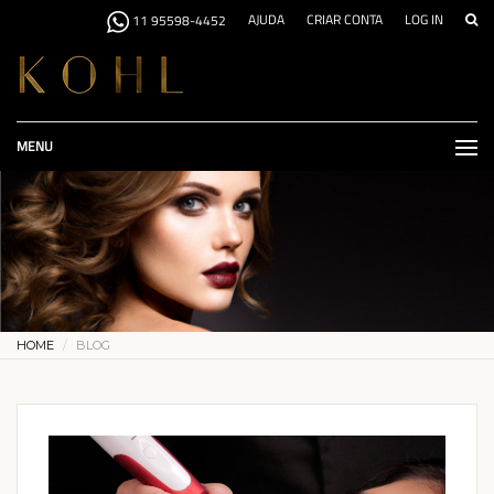
AJUDA
CRIAR CONTA
LOG IN
11 95598-4452
MENU
HOME
BLOG